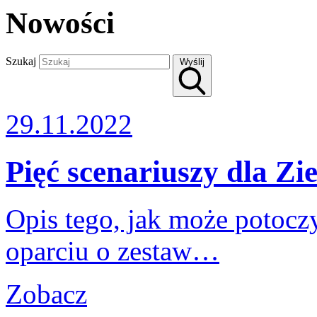
Nowości
Szukaj
Wyślij
29.11.2022
Pięć scenariuszy dla Zi
Opis tego, jak może potocz
oparciu o zestaw…
Zobacz