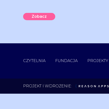
Zobacz
CZYTELNIA
FUNDACJA
PROJEKTY
ReasonApps
PROJEKT I WDROŻENIE: