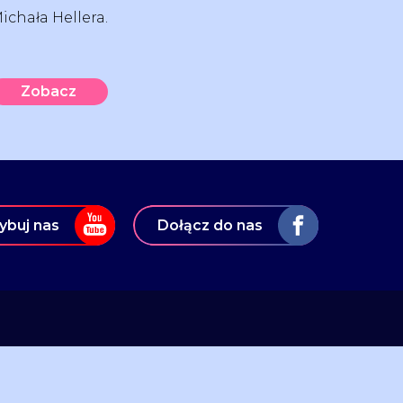
ichała Hellera.
Zobacz
ybuj nas
Dołącz do nas