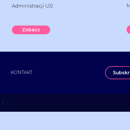
M
Administracji UJ).
Zobacz
KONTAKT
Subskr