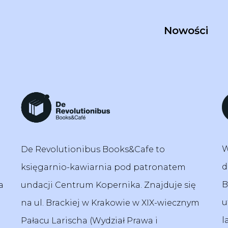
Nowości
W
De Revolutionibus Books&Cafe to
d
księgarnio-kawiarnia pod patronatem
B
a
undacji Centrum Kopernika. Znajduje się
u
na ul. Brackiej w Krakowie w XIX-wiecznym
l
Pałacu Larischa (Wydział Prawa i