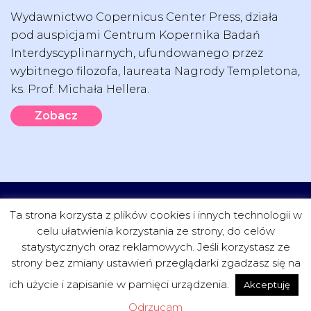
Wydawnictwo Copernicus Center Press, działa
pod auspicjami Centrum Kopernika Badań
Interdyscyplinarnych, ufundowanego przez
wybitnego filozofa, laureata Nagrody Templetona,
ks. Prof. Michała Hellera.
Zobacz
CZYTELNIA
FUNDACJA
PROJEKTY
KONTAKT
Ta strona korzysta z plików cookies i innych technologii w
celu ułatwienia korzystania ze strony, do celów
statystycznych oraz reklamowych. Jeśli korzystasz ze
strony bez zmiany ustawień przeglądarki zgadzasz się na
ich użycie i zapisanie w pamięci urządzenia.
Akceptuję
ReasonApps
PROJEKT I WDROŻENIE:
Odrzucam