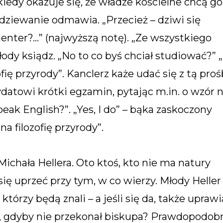
kiedy okazuje się, że władze kościelne chcą go
dziewanie odmawia. „Przecież – dziwi się
nenter?…” (najwyższą notę). „Ze wszystkiego
y ksiądz. „No to co byś chciał studiować?” 
zofię przyrody”. Kanclerz każe udać się z tą pro
datowi krótki egzamin, pytając m.in. o wzór 
eak English?”. „Yes, I do” – bąka zaskoczony
na filozofię przyrody”.
ichała Hellera. Oto ktoś, kto nie ma natury
się uprzeć przy tym, w co wierzy. Młody Heller
którzy będą znali – a jeśli się da, także uprawi
ło, gdyby nie przekonał biskupa? Prawdopodob