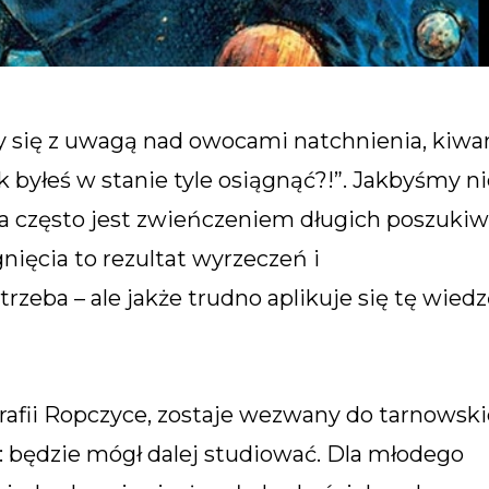
 się z uwagą nad owocami natchnienia, kiw
 byłeś w stanie tyle osiągnąć?!”. Jakbyśmy ni
zja często jest zwieńczeniem długich poszuki
nięcia to rezultat wyrzeczeń i
zeba – ale jakże trudno aplikuje się tę wiedz
arafii Ropczyce, zostaje wezwany do tarnowski
: będzie mógł dalej studiować. Dla młodego