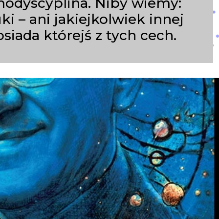
modyscyplina. Niby wiemy:
i – ani jakiejkolwiek innej
posiada którejś z tych cech.