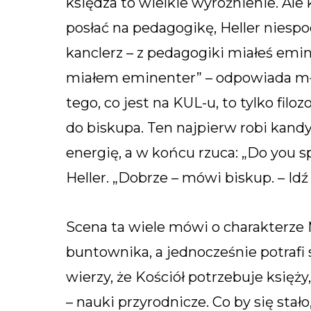
księdza to wielkie wyróżnienie. Ale 
posłać na pedagogikę, Heller niespo
kanclerz – z pedagogiki miałeś emi
miałem eminenter” – odpowiada młod
tego, co jest na KUL-u, to tylko filo
do biskupa. Ten najpierw robi kandy
energię, a w końcu rzuca: „Do you sp
Heller. „Dobrze – mówi biskup. – Idź 
Scena ta wiele mówi o charakterze M
buntownika, a jednocześnie potrafi 
wierzy, że Kościół potrzebuje księży, 
– nauki przyrodnicze. Co by się sta