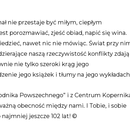
ał nie przestaje być miłym, ciepłym
st porozmawiać, zjeść obiad, napić się wina.
iedzieć, nawet nic nie mówiąc. Świat przy ni
dzierające naszą rzeczywistość konflikty zdają
nie nie tylko szeroki krąg jego
enie jego książek i tłumy na jego wykładach
ygodnika Powszechnego” i z Centrum Kopernika
ważną obecność między nami. I Tobie, i sobie
 najmniej jeszcze 102 lat! ©