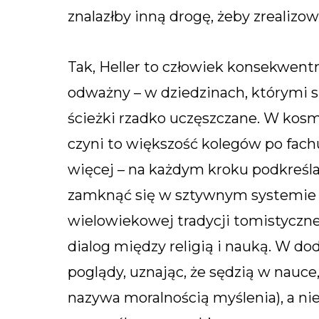
znalazłby inną drogę, żeby zrealizow
Tak, Heller to człowiek konsekwentn
odważny – w dziedzinach, którymi si
ścieżki rzadko uczęszczane. W kosm
czyni to większość kolegów po fachu.
więcej – na każdym kroku podkreśla, 
zamknąć się w sztywnym systemie 
wielowiekowej tradycji tomistyczne
dialog między religią i nauką. W d
poglądy, uznając, że sędzią w nauce, f
nazywa moralnością myślenia), a ni