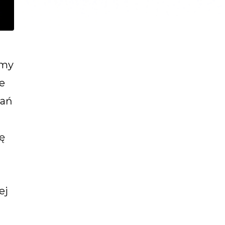
amy
e
wań
ę
ej