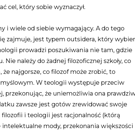
ać cel, który sobie wyznaczył.
y i wiele od siebie wymagający. A do tego
ę zajmuje, jest typem outsidera, który wybie
ologii prowadzi poszukiwania nie tam, gdzie
 Nie należy do żadnej filozoficznej szkoły, co
że najgorsze, co filozof może zrobić, to
myślowym. W teologii występuje przeciw
j, przekonując, że uniemożliwia ona prawdzi
odatku zawsze jest gotów zrewidować swoje
ilozofii i teologii jest racjonalność (którą
e intelektualne mody, przekonania większości