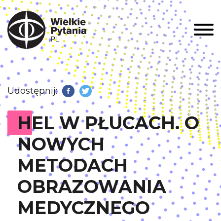
Men
Udostępnij:
Facebook
Twitter
HEL W PŁUCACH. O
NOWYCH
METODACH
OBRAZOWANIA
MEDYCZNEGO