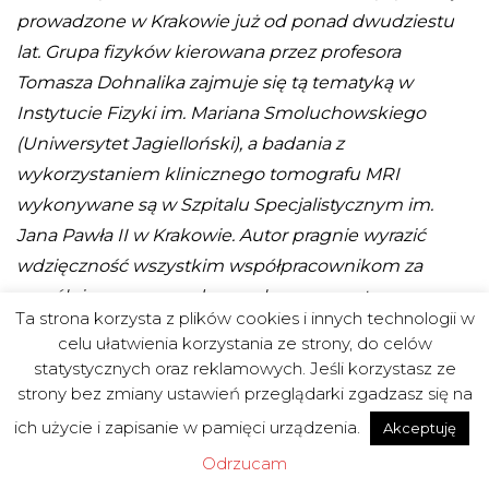
prowadzone w Krakowie już od ponad dwudziestu
lat. Grupa fizyków kierowana przez profesora
Tomasza Dohnalika zajmuje się tą tematyką w
Instytucie Fizyki im. Mariana Smoluchowskiego
(Uniwersytet Jagielloński), a badania z
wykorzystaniem klinicznego tomografu MRI
wykonywane są w Szpitalu Specjalistycznym im.
Jana Pawła II w Krakowie. Autor pragnie wyrazić
wdzięczność wszystkim współpracownikom za
wspólnie przeprowadzone eksperymenty z
Ta strona korzysta z plików cookies i innych technologii w
hiperspolaryzowanymi gazami szlachetnymi.
celu ułatwienia korzystania ze strony, do celów
statystycznych oraz reklamowych. Jeśli korzystasz ze
Nauka na żywo II: wielkie debaty – zadanie
strony bez zmiany ustawień przeglądarki zgadzasz się na
finansowane w ramach umowy 761/P-DUN/2019
ich użycie i zapisanie w pamięci urządzenia.
Akceptuję
ze środków Ministra Nauki i Szkolnictwa
Odrzucam
Wyższego przeznaczonych na działalność