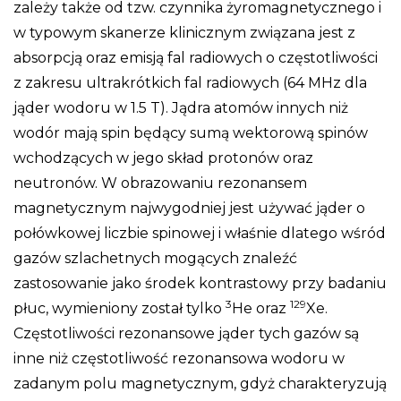
zależy także od tzw. czynnika żyromagnetycznego i
w typowym skanerze klinicznym związana jest z
absorpcją oraz emisją fal radiowych o częstotliwości
z zakresu ultrakrótkich fal radiowych (64 MHz dla
jąder wodoru w 1.5 T). Jądra atomów innych niż
wodór mają spin będący sumą wektorową spinów
wchodzących w jego skład protonów oraz
neutronów. W obrazowaniu rezonansem
magnetycznym najwygodniej jest używać jąder o
połówkowej liczbie spinowej i właśnie dlatego wśród
gazów szlachetnych mogących znaleźć
zastosowanie jako środek kontrastowy przy badaniu
3
129
płuc, wymieniony został tylko
He oraz
Xe.
Częstotliwości rezonansowe jąder tych gazów są
inne niż częstotliwość rezonansowa wodoru w
zadanym polu magnetycznym, gdyż charakteryzują