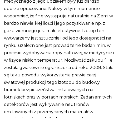
medycznego z jego udziałem były już bardzo
dobrze opracowane. Należy w tym momencie
3
wspomnieć, że
He występuje naturalnie na Ziemi w
bardzo niewielkiej ilości i jego pozyskiwanie np. z
gazu ziemnego jest mało efektywne. Izotop ten
wytwarzany jest sztucznie i od jego dostępności na
rynku uzależnione jest prowadzenie badań m.in. w
procesie wydobywania ropy naftowej, w medycynie i
3
w fizyce niskich temperatur. Możliwość zakupu
He
została gwałtownie ograniczona od roku 2008. Stało
się tak z powodu wykorzystania prawie całej
światowej produkcji tego izotopu do budowy
bramek bezpieczeństwa instalowanych na
lotniskach oraz w portach morskich. Zadaniem tych
detektorów jest wykrywanie neutronów
emitowanych z przemycanych materiałów