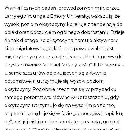
Wyniki licznych badań, prowadzonych m.in. przez
Larry’ego Younga z Emory University, wskazują, że
wysoki poziom oksytocyny koreluje z tendencją do
opieki oraz poczuciem ogólnego dobrostanu. Dzieje
się tak dlatego, że oksytocyna hamuje aktywność
ciała migdałowatego, które odpowiedzialne jest
między innymi za re-akcję strachu. Podobne wyniki
uzyskał również Michael Meany z McGill University –
u samic szczurów opiekujących się aktywnie
potomstwem utrzymuje się wysoki poziom
oksytocyny. Podobnie rzecz ma się w przypadku
samego potomstwa. Mówiąc w uproszczeniu, gdy
oksytocyna utrzymuje się na wysokim poziomie,
organizm znajduje się w fazie „odpoczywaj i opiekuj
się”, zaś jej niski poziom koreluje z reakcją „uciekaj
albo walcz”. Choć możliwości badań nad gęstością