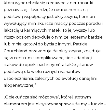
która wyodrębniła się niedawno z neuronauki
poznawczej – twierdzi, że neurochemiczną
podstawą współpracy jest oksytocyna, hormon
wywołujący m.in. skurcze macicy podczas porodu i
laktację u karmiących matek. To jej wyższy lub
niższy poziom decyduje o tym, że jesteśmy bardziej
lub mniej gotowi do bycia z innymi. Patricia
Churchland przekonuje, że oksytocyna „znajduje
się w centrum skomplikowanej sieci adaptacji
ssaków do opieki nad innymi”, a także „stanowi
podstawę dla wielu różnych wariantów
uspołecznienia, zależnych od ewolucji danej linii
filogenetycznej”.
„Opiekuńcza sieć mózgowa”, której istotnym
elementem jest oksytocyna sprawia, że my – ludzie –