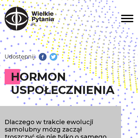
Men
Udostępnij:
Facebook
Twitter
HORMON
USPOŁECZNIENIA
Dlaczego w trakcie ewolucji
samolubny mózg zaczął
troszczyć się nie tylko o samego