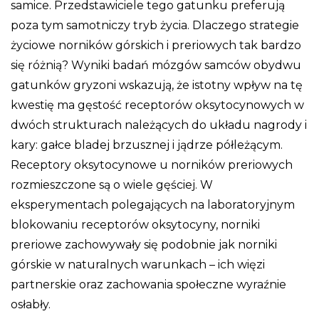
samice. Przedstawiciele tego gatunku preferują
poza tym samotniczy tryb życia. Dlaczego strategie
życiowe norników górskich i preriowych tak bardzo
się różnią? Wyniki badań mózgów samców obydwu
gatunków gryzoni wskazują, że istotny wpływ na tę
kwestię ma gęstość receptorów oksytocynowych w
dwóch strukturach należących do układu nagrody i
kary: gałce bladej brzusznej i jądrze półleżącym.
Receptory oksytocynowe u norników preriowych
rozmieszczone są o wiele gęściej. W
eksperymentach polegających na laboratoryjnym
blokowaniu receptorów oksytocyny, norniki
preriowe zachowywały się podobnie jak norniki
górskie w naturalnych warunkach – ich więzi
partnerskie oraz zachowania społeczne wyraźnie
osłabły.