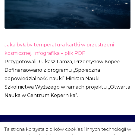
Jaka byłaby temperatura kartki w przestrzeni
kosmicznej. Infografika – plik PDF
Przygotowali: Łukasz Lamża, Przemysław Kopeć
Dofinansowano z programu „Społeczna
odpowiedzialność nauki” Ministra Nauki i
Szkolnictwa Wyższego w ramach projektu „Otwarta
Nauka w Centrum Kopernika”.
CZYTELNIA
FUNDACJA
PROJEKTY
KONTAKT
Ta strona korzysta z plików cookies i innych technologii w