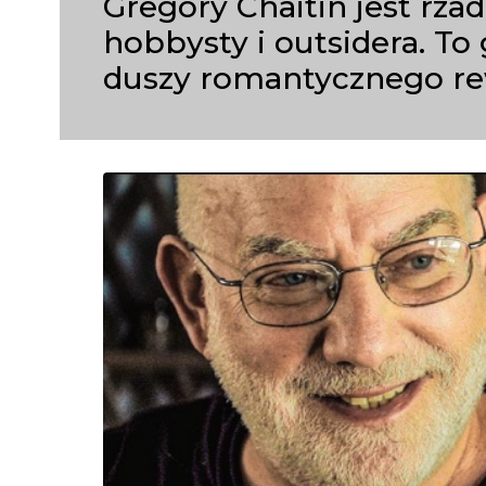
Gregory Chaitin jest r
hobbysty i outsidera. T
duszy romantycznego rew