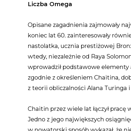
Liczba Omega
Opisane zagadnienia zajmowały na
koniec lat 60. zainteresowały równi
nastolatka, ucznia prestiżowej Bro
wtedy, niezależnie od Raya Solomon
wprowadził podstawowe elementy alg
zgodnie z określeniem Chaitina, d
z teorii obliczalności Alana Turinga 
Chaitin przez wiele lat łączył prac
Jedno z jego największych osiągnięć
w nowatorski sposób wykazał, że nie