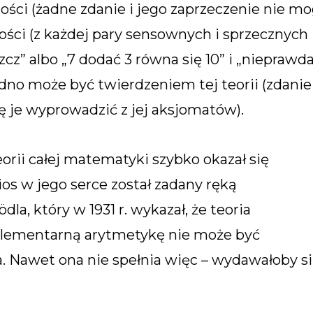
ści (żadne zdanie i jego zaprzeczenie nie m
ności (z każdej pary sensownych i sprzecznych
zcz” albo „7 dodać 3 równa się 10” i „nieprawda
jedno może być twierdzeniem tej teorii (zdanie
się je wyprowadzić z jej aksjomatów).
ii całej matematyki szybko okazał się
ios w jego serce został zadany ręką
a, który w 1931 r. wykazał, że teoria
lementarną arytmetykę nie może być
a. Nawet ona nie spełnia więc – wydawałoby s