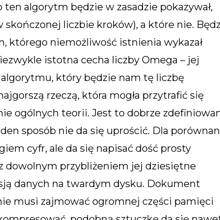
o ten algorytm będzie w zasadzie pokazywał,
skończonej liczbie kroków), a które nie. Będz
 którego niemożliwość istnienia wykazał
iezwykle istotna cecha liczby Omega – jej
algorytmu, który będzie nam tę liczbę
jgorszą rzeczą, która mogła przytrafić się
 ogólnych teorii. Jest to dobrze zdefiniowa
en sposób nie da się uprościć. Dla porównani
giem cyfr, ale da się napisać dość prosty
 dowolnym przybliżeniem jej dziesiętne
resją danych na twardym dysku. Dokument
 nie musi zajmować ogromnej części pamięci
kompresować, podobną sztuczkę da się nawe