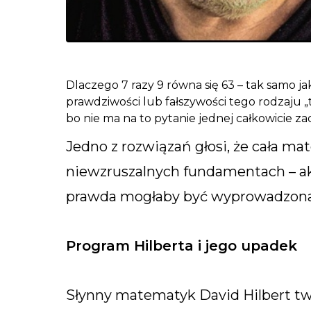
Dlaczego 7 razy 9 równa się 63 – tak samo ja
prawdziwości lub fałszywości tego rodzaju „t
bo nie ma na to pytanie jednej całkowicie z
Jedno z rozwiązań głosi, że cała m
niewzruszalnych fundamentach – a
prawda mogłaby być wyprowadzona 
Program Hilberta i jego upadek
Słynny matematyk David Hilbert twi