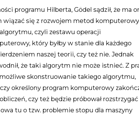
ści programu Hilberta, Gödel sądził, że ma o
 on wiązać się z rozwojem metod komputerow
algorytmu, czyli zestawu operacji
terowy, który byłby w stanie dla każdego
ierdzeniem naszej teorii, czy też nie. Jednak
odnił, że taki algorytm nie może istnieć. Z pr
t możliwe skonstruowanie takiego algorytmu,
ć, czy określony program komputerowy zakońc
 obliczeń, czy też będzie próbował rozstrzygać
wa tu o tzw. problemie stopu dla maszyny