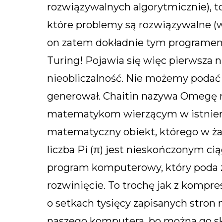
rozwiązywalnych algorytmicznie), t
które problemy są rozwiązywalne (w 
on zatem dokładnie tym programem,
Turing! Pojawia się więc pierwsza n
nieobliczalność. Nie możemy podać 
generował. Chaitin nazywa Omegę na
matematykom wierzącym w istnienie
matematyczny obiekt, którego w żad
liczba Pi (π) jest nieskończonym cią
program komputerowy, który poda z
rozwinięcie. To trochę jak z komp
o setkach tysięcy zapisanych stron
naszego komputera, bo można go s