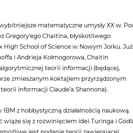
jwybitniejsze matematyczne umysły XX w. Po
eż Gregory’ego Chaitina, błyskotliwego
nx High School of Science w Nowym Jorku. Już
offa i Andrieja Kołmogorowa, Chaitin
orytmicznej teorii informacji (będącej,
obrze zmieszanym koktajlem przyrządzonym
i teorii informacji Claude’a Shannona).
ę w IBM z hobbystyczną działalnością naukową.
 wiąże się z rozwinięciem idei Turinga i Gödl
możliwe jest podanie teorii zawierającej