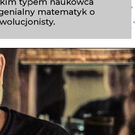
zadkim typem naukowca
o genialny matematyk o
olucjonisty.