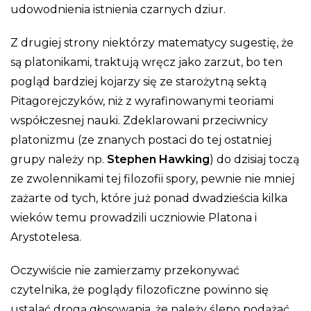
udowodnienia istnienia czarnych dziur.
Z drugiej strony niektórzy matematycy sugestię, że
są platonikami, traktują wręcz jako zarzut, bo ten
pogląd bardziej kojarzy się ze starożytną sektą
Pitagorejczyków, niż z wyrafinowanymi teoriami
współczesnej nauki. Zdeklarowani przeciwnicy
platonizmu (ze znanych postaci do tej ostatniej
grupy należy np.
Stephen Hawking
) do dzisiaj toczą
ze zwolennikami tej filozofii spory, pewnie nie mniej
zażarte od tych, które już ponad dwadzieścia kilka
wieków temu prowadzili uczniowie Platona i
Arystotelesa.
Oczywiście nie zamierzamy przekonywać
czytelnika, że poglądy filozoficzne powinno się
ustalać drogą głosowania, że należy ślepo podążać