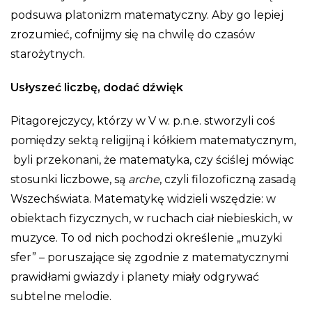
podsuwa platonizm matematyczny. Aby go lepiej
zrozumieć, cofnijmy się na chwilę do czasów
starożytnych.
Usłyszeć liczbę, dodać dźwięk
Pitagorejczycy, którzy w V w. p.n.e. stworzyli coś
pomiędzy sektą religijną i kółkiem matematycznym,
byli przekonani, że matematyka, czy ściślej mówiąc
stosunki liczbowe, są
arche
, czyli filozoficzną zasadą
Wszechświata. Matematykę widzieli wszędzie: w
obiektach fizycznych, w ruchach ciał niebieskich, w
muzyce. To od nich pochodzi określenie „muzyki
sfer” – poruszające się zgodnie z matematycznymi
prawidłami gwiazdy i planety miały odgrywać
subtelne melodie.