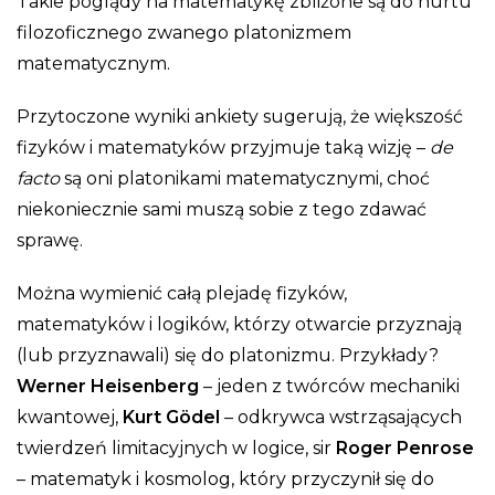
Takie poglądy na matematykę zbliżone są do nurtu
filozoficznego zwanego platonizmem
matematycznym.
Przytoczone wyniki ankiety sugerują, że większość
fizyków i matematyków przyjmuje taką wizję –
de
facto
są oni platonikami matematycznymi, choć
niekoniecznie sami muszą sobie z tego zdawać
sprawę.
Można wymienić całą plejadę fizyków,
matematyków i logików, którzy otwarcie przyznają
(lub przyznawali) się do platonizmu. Przykłady?
Werner Heisenberg
– jeden z twórców mechaniki
kwantowej,
Kurt Gödel
– odkrywca wstrząsających
twierdzeń limitacyjnych w logice, sir
Roger Penrose
– matematyk i kosmolog, który przyczynił się do