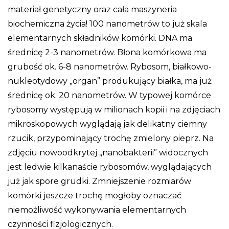
materiał genetyczny oraz cała maszyneria
biochemiczna życia! 100 nanometrów to już skala
elementarnych składników komórki. DNA ma
średnicę 2-3 nanometrów. Błona komórkowa ma
grubość ok. 6-8 nanometrów. Rybosom, białkowo-
nukleotydowy „organ” produkujący białka, ma już
średnicę ok. 20 nanometrów. W typowej komórce
rybosomy występują w milionach kopii i na zdjęciach
mikroskopowych wyglądają jak delikatny ciemny
rzucik, przypominający trochę zmielony pieprz. Na
zdjęciu nowoodkrytej „nanobakterii” widocznych
jest ledwie kilkanaście rybosomów, wyglądających
już jak spore grudki. Zmniejszenie rozmiarów
komórki jeszcze trochę mogłoby oznaczać
niemożliwość wykonywania elementarnych
czynności fizjologicznych.