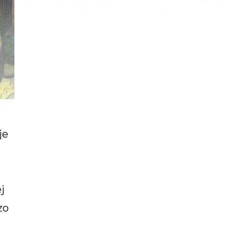
je
j
zo