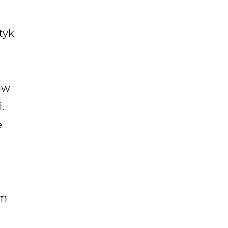
tyk
iw
.
e
ym