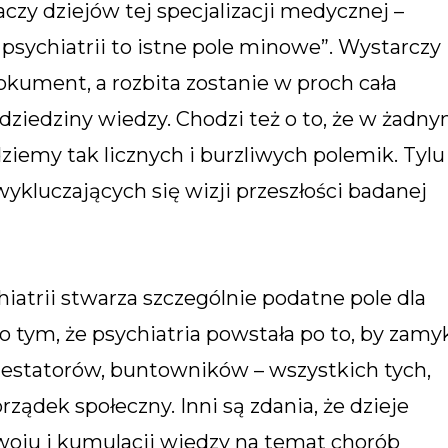
czy dziejów tej specjalizacji medycznej –
 psychiatrii to istne pole minowe”. Wystarczy
kument, a rozbita zostanie w proch cała
dziedziny wiedzy. Chodzi też o to, że w żadn
dziemy tak licznych i burzliwych polemik. Tylu
kluczających się wizji przeszłości badanej
hiatrii stwarza szczególnie podatne pole dla
tym, że psychiatria powstała po to, by zamy
testatorów, buntowników – wszystkich tych,
ządek społeczny. Inni są zdania, że dzieje
ozwoju i kumulacji wiedzy na temat chorób