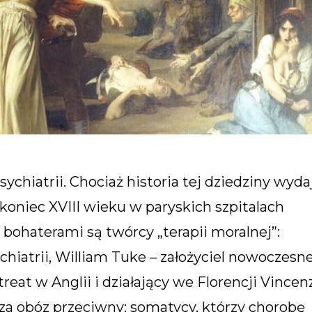
sychiatrii. Chociaż historia tej dziedziny wyda
 koniec XVIII wieku w paryskich szpitalach
j bohaterami są twórcy „terapii moralnej”:
ychiatrii, William Tuke – założyciel nowoczesne
reat w Anglii i działający we Florencji Vincen
za obóz przeciwny: somatycy, którzy chorobę