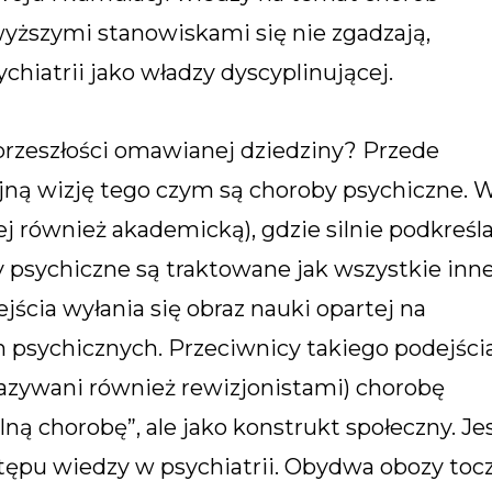
owyższymi stanowiskami się nie zgadzają,
chiatrii jako władzy dyscyplinującej.
przeszłości omawianej dziedziny? Przede
jną wizję tego czym są choroby psychiczne. 
nej również akademicką), gdzie silnie podkreśl
y psychiczne są traktowane jak wszystkie inn
ścia wyłania się obraz nauki opartej na
psychicznych. Przeciwnicy takiego podejścia
(nazywani również rewizjonistami) chorobę
lną chorobę”, ale jako konstrukt społeczny. Je
stępu wiedzy w psychiatrii. Obydwa obozy toc