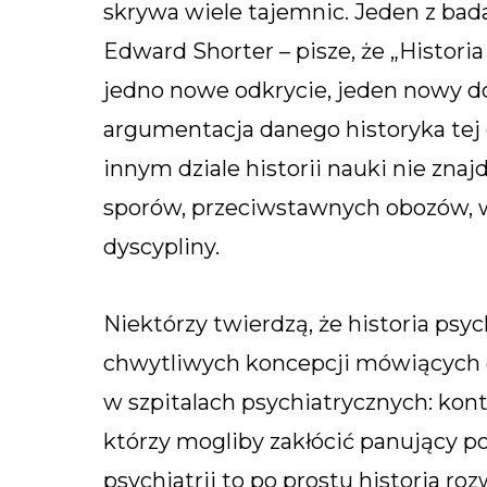
skrywa wiele tajemnic. Jeden z bada
Edward Shorter – pisze, że „Historia
jedno nowe odkrycie, jeden nowy do
argumentacja danego historyka tej 
innym dziale historii nauki nie znaj
sporów, przeciwstawnych obozów, wy
dyscypliny.
Niektórzy twierdzą, że historia psyc
chwytliwych koncepcji mówiących o 
w szpitalach psychiatrycznych: kon
którzy mogliby zakłócić panujący por
psychiatrii to po prostu historia r