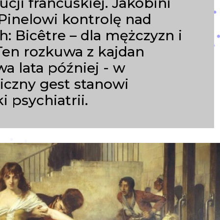
cji francuskiej. Jakobini
Pinelowi kontrolę nad
h: Bicêtre – dla mężczyzn i
 Ten rozkuwa z kajdan
a lata później - w
iczny gest stanowi
i psychiatrii.