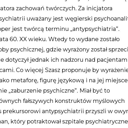
atora zachowań twórczych. Za inicjatora
sychiatrii uważany jest węgierski psychoanali
per jest twórcą terminu „antypsychiatria”.
lata 60. XX wieku. Wtedy to wydane zostało
oby psychicznej, gdzie wyrażony został sprzec
e dotyczył jednak ich nadzoru nad pacjentami
wcami. Co więcej Szasz proponuje by wyrażeni
ko metaforę, figurę językową i na jej miejsce
e „zaburzenie psychiczne”. Miał być to
głównych fałszywych konstruktów myślowych
s prekursorowi antypsychiatrii przyszli w ow
man, który potraktował szpitale psychiatryczne