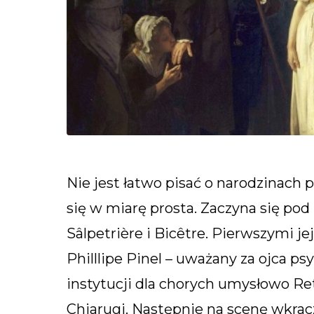
Nie jest łatwo pisać o narodzinach p
się w miarę prosta. Zaczyna się pod
Sâlpetrière i Bicêtre. Pierwszymi je
Philllipe Pinel – uważany za ojca ps
instytucji dla chorych umysłowo Ret
Chiarugi. Następnie na scenę wkrac