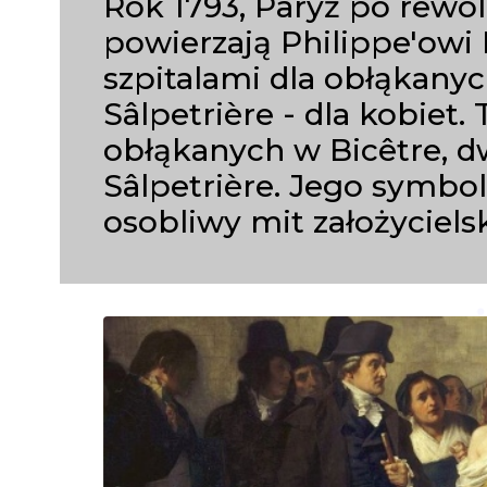
Rok 1793, Paryż po rewolu
powierzają Philippe'owi 
szpitalami dla obłąkanyc
Sâlpetrière - dla kobiet.
obłąkanych w Bicêtre, dw
Sâlpetrière. Jego symbol
osobliwy mit założycielsk