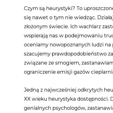
Czym są heurystyki? To uproszczon
się nawet o tym nie wiedząc. Dział
złożonym świecie. Ich wachlarz za
wspierają nas w podejmowaniu trud
oceniamy nowopoznanych ludzi na p
szacujemy prawdopodobieństwo zam
związane ze smogiem, zastanawiamy 
ograniczenie emisji gazów cieplarni
Jedną z najwcześniej odkrytych heur
XX wieku heurystyka dostępności. 
genialnych psychologów, zastanawial