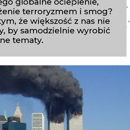
go globalne ocieplenie,
rożenie terroryzmem i smog?
ym, że większość z nas nie
y, by samodzielnie wyrobić
one tematy.