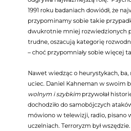
1991 roku badaniach dowiódł, że naj
przypominamy sobie takie przypadk
dwukrotnie mniej rozwiedzionych par
trudne, oszacują kategorię rozwodni
– choć przypomniały sobie więcej tak
Nawet wiedząc o heurystykach, ba, 
uciec. Daniel Kahneman w swoim b
wolnym i szybkim
przywołał histori
dochodziło do samobójczych ataków
mówiono w telewizji, radio, pisano
uczelniach. Terroryzm był wszędzie