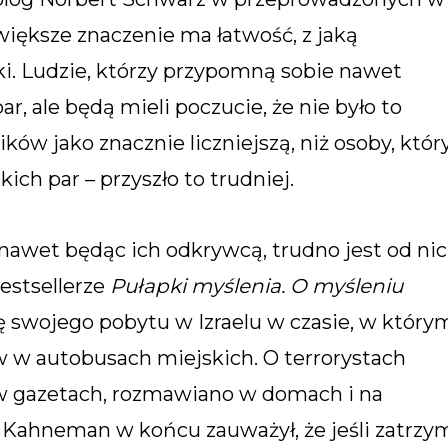
większe znaczenie ma łatwość, z jaką
i. Ludzie, którzy przypomną sobie nawet
, ale będą mieli poczucie, że nie było to
ków jako znacznie liczniejszą, niż osoby, któ
ich par – przyszło to trudniej.
nawet będąc ich odkrywcą, trudno jest od ni
estsellerze
Pułapki myślenia. O myśleniu
ę swojego pobytu w Izraelu w czasie, w który
 w autobusach miejskich. O terrorystach
 w gazetach, rozmawiano w domach i na
. Kahneman w końcu zauważył, że jeśli zatrzy