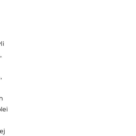
li
,
,
h
lei
ej