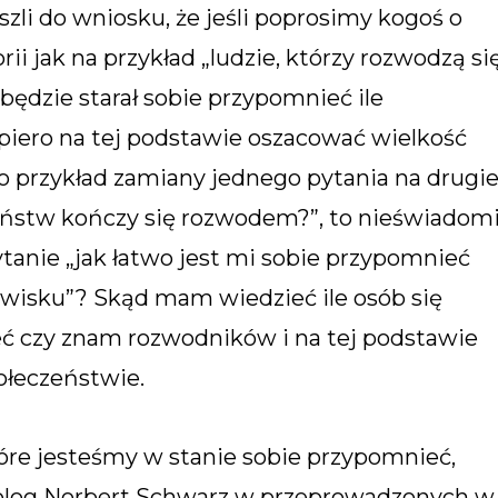
li do wniosku, że jeśli poprosimy kogoś o
ii jak na przykład „ludzie, którzy rozwodzą si
 będzie starał sobie przypomnieć ile
piero na tej podstawie oszacować wielkość
o przykład zamiany jednego pytania na drugie
łżeństw kończy się rozwodem?”, to nieświadom
tanie „jak łatwo jest mi sobie przypomnieć
isku”? Skąd mam wiedzieć ile osób się
eć czy znam rozwodników i na tej podstawie
łeczeństwie.
tóre jesteśmy w stanie sobie przypomnieć,
holog Norbert Schwarz w przeprowadzonych w