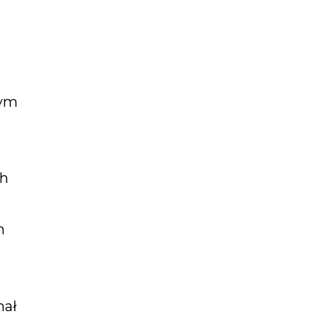
rym
ch
m
mał