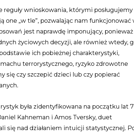
e reguły wnioskowania, którymi posługujemy
ają one „w tle”, pozwalając nam funkcjonować
stosowań jest naprawdę imponujący, ponieważ
nych życiowych decyzji, ale również wtedy, 
odstawie ich pobieżnej charakterystyki,
achu terrorystycznego, ryzyko zdrowotne
się czy szczepić dzieci lub czy popierać
anych.
ystyk była zidentyfikowana na początku lat 7
Daniel Kahneman i Amos Tversky, duet
i się nad działaniem intuicji statystycznej. P