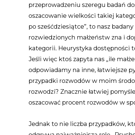
przeprowadzeniu szeregu badań dosz
oszacowanie wielkości takiej kategor
po sześćdziesiątce”, to nasz badany
rozwiedzionych małżeństw zna i do
kategorii. Heurystyka dostępności t
Jeśli więc ktoś zapyta nas „ile ma
odpowiadamy na inne, łatwiejsze py
przypadki rozwodów w moim środow
rozwodzi? Znacznie łatwiej pomyśl
oszacować procent rozwodów w spo
Jednak to nie liczba przypadków, k
odgrywa najważniejszą rolę. Psyc