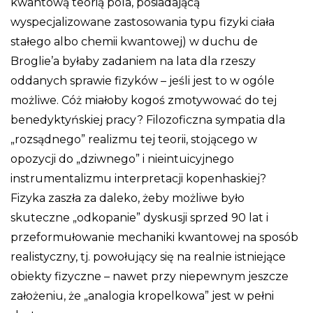
kwantową teorią pola, posiadającą
wyspecjalizowane zastosowania typu fizyki ciała
stałego albo chemii kwantowej) w duchu de
Broglie’a byłaby zadaniem na lata dla rzeszy
oddanych sprawie fizyków – jeśli jest to w ogóle
możliwe. Cóż miałoby kogoś zmotywować do tej
benedyktyńskiej pracy? Filozoficzna sympatia dla
„rozsądnego” realizmu tej teorii, stojącego w
opozycji do „dziwnego” i nieintuicyjnego
instrumentalizmu interpretacji kopenhaskiej?
Fizyka zaszła za daleko, żeby możliwe było
skuteczne „odkopanie” dyskusji sprzed 90 lat i
przeformułowanie mechaniki kwantowej na sposób
realistyczny, tj. powołujący się na realnie istniejące
obiekty fizyczne – nawet przy niepewnym jeszcze
założeniu, że „analogia kropelkowa” jest w pełni