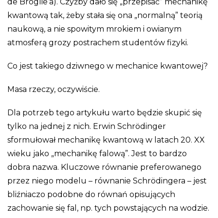
de Broglie’a). Czyżby dało się „przepisać” mechanikę
kwantową tak, żeby stała się ona „normalną” teorią
naukową, a nie spowitym mrokiem i owianym
atmosferą grozy postrachem studentów fizyki.
Co jest takiego dziwnego w mechanice kwantowej?
Masa rzeczy, oczywiście.
Dla potrzeb tego artykułu warto będzie skupić się
tylko na jednej z nich. Erwin Schrödinger
sformułował mechanikę kwantową w latach 20. XX
wieku jako „mechanikę falową”. Jest to bardzo
dobra nazwa. Kluczowe równanie preferowanego
przez niego modelu – równanie Schrödingera – jest
bliźniaczo podobne do równań opisujących
zachowanie się fal, np. tych powstających na wodzie.