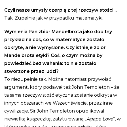
Czyli nasze umysły czerpią z tej rzeczywistości…
Tak. Zupełnie jak w przypadku matematyki.
Wymienia Pan zbiór Mandelbrota jako dobitny
przykład na coś, co w matematyce zostało
odkryte, a nie wymyślone. Czy istnieje zbiór
Mandelbrota etyki? Coś, o czym można by
powiedzieć bez wahania: to nie zostało
stworzone przez ludzi?
To niezupełnie tak. Można natomiast przywołać
argument, który podawał też John Templeton – że
ta sama rzeczywistość etyczna zostanie odkryta w
innych obszarach we Wszechświecie, przez inne
cywilizacje. Sir John Templeton opublikował
niewielką książeczkę, zatytułowaną „
Agape Love
”, w
której pokazuje, że ta sama idea miłości, która