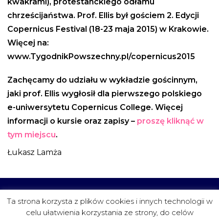
kwakrami), protestanckiego odłamu
chrześcijaństwa. Prof. Ellis był gościem 2. Edycji
Copernicus Festival (18-23 maja 2015) w Krakowie.
Więcej na:
www.TygodnikPowszechny.pl/copernicus2015
Zachęcamy do udziału w wykładzie gościnnym,
jaki prof. Ellis wygłosił dla pierwszego polskiego
e-uniwersytetu Copernicus College. Więcej
informacji o kursie oraz zapisy –
proszę kliknąć w
tym miejscu
.
Łukasz Lamża
CZYTELNIA
FUNDACJA
PROJEKTY
KONTAKT
Ta strona korzysta z plików cookies i innych technologii w
celu ułatwienia korzystania ze strony, do celów