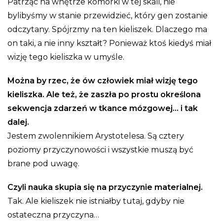
Patrząc na wnętrze komórki w tej skali, nie
bylibyśmy w stanie przewidzieć, który gen zostanie
odczytany. Spójrzmy na ten kieliszek. Dlaczego ma
on taki, a nie inny kształt? Ponieważ ktoś kiedyś miał
wizję tego kieliszka w umyśle.
Można by rzec, że ów człowiek miał wizję tego
kieliszka. Ale też, że zaszła po prostu określona
sekwencja zdarzeń w tkance mózgowej… i tak
dalej.
Jestem zwolennikiem Arystotelesa. Są cztery
poziomy przyczynowości i wszystkie muszą być
brane pod uwagę.
Czyli nauka skupia się na przyczynie materialnej.
Tak. Ale kieliszek nie istniałby tutaj, gdyby nie
ostateczna przyczyna…