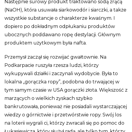
Następnie surowy produkt traktowano sodą żrącą
(NaOH), która usuwała siarkowodór i siarczki, a także
wszystkie substancje o charakterze kwaśnym. I
dopiero po dokładnym odpłukaniu produktów
ubocznych poddawano ropę destylacji. Głównym
produktem użytkowym była nafta.
Przemysł zaczął się rozwijać gwałtownie. Na
Podkarpacie ruszyła rzesza ludzi, którzy
wykupywali działki i zaczynali wydobycie. Była to
lokalna „gorączka ropy”, podobna do trwającej w
tym samym czasie w USA gorączki złota. Większość z
marzących o wielkich zyskach szybko
bankrutowała, ponieważ nie posiadali wystarczającej
wiedzy o górnictwie i przetwórstwie ropy. Swój los
na loterii wygrali ci, którzy zwracali się po pomoc do
Łukasiewicza, który służył radą, ale tylko tym, którzy