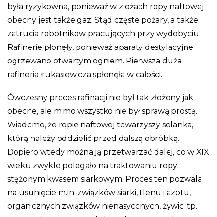
była ryzykowna, ponieważ w złożach ropy naftowej
obecny jest także gaz. Stąd częste pożary, a także
zatrucia robotników pracujących przy wydobyciu.
Rafinerie płonęły, ponieważ aparaty destylacyjne
ogrzewano otwartym ogniem. Pierwsza duża
rafineria Łukasiewicza spłonęła w całości.
Ówczesny proces rafinacji nie był tak złożony jak
obecne, ale mimo wszystko nie był sprawą prostą.
Wiadomo, że ropie naftowej towarzyszy solanka,
którą należy oddzielić przed dalszą obróbką.
Dopiero wtedy można ją przetwarzać dalej, co w XIX
wieku zwykle polegało na traktowaniu ropy
stężonym kwasem siarkowym. Proces ten pozwala
na usunięcie m.in. związków siarki, tlenu i azotu,
organicznych związków nienasyconych, żywic itp.