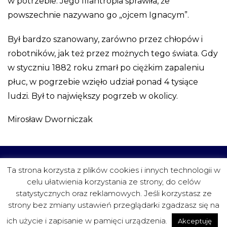
w potrzebie. Jego filantropia sprawiła, że
powszechnie nazywano go „ojcem Ignacym”.
Był bardzo szanowany, zarówno przez chłopów i
robotników, jak też przez możnych tego świata. Gdy
w styczniu 1882 roku zmarł po ciężkim zapaleniu
płuc, w pogrzebie wzięło udział ponad 4 tysiące
ludzi. Był to największy pogrzeb w okolicy.
Mirosław Dworniczak
CZYTELNIA
FUNDACJA
PROJEKTY
KONTAKT
Ta strona korzysta z plików cookies i innych technologii w
celu ułatwienia korzystania ze strony, do celów
statystycznych oraz reklamowych. Jeśli korzystasz ze
strony bez zmiany ustawień przeglądarki zgadzasz się na
ich użycie i zapisanie w pamięci urządzenia.
Akceptuję