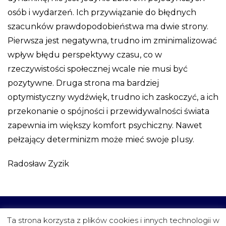
osób i wydarzeń. Ich przywiązanie do błędnych
szacunków prawdopodobieństwa ma dwie strony.
Pierwsza jest negatywna, trudno im zminimalizować
wpływ błędu perspektywy czasu, co w
rzeczywistości społecznej wcale nie musi być
pozytywne. Druga strona ma bardziej
optymistyczny wydźwięk, trudno ich zaskoczyć, a ich
przekonanie o spójności i przewidywalności świata
zapewnia im większy komfort psychiczny. Nawet
pełzający determinizm może mieć swoje plusy.
Radosław Zyzik
CZYTELNIA
FUNDACJA
PROJEKTY
KONTAKT
Ta strona korzysta z plików cookies i innych technologii w