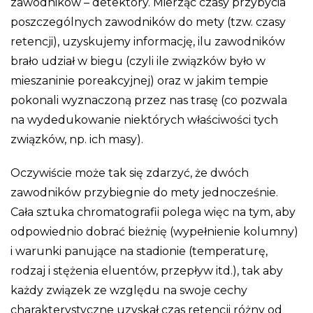
zawodników – detektory. Mierząc czasy przybycia
poszczególnych zawodników do mety (tzw. czasy
retencji), uzyskujemy informację, ilu zawodników
brało udział w biegu (czyli ile związków było w
mieszaninie poreakcyjnej) oraz w jakim tempie
pokonali wyznaczoną przez nas trasę (co pozwala
na wydedukowanie niektórych właściwości tych
związków, np. ich masy).
Oczywiście może tak się zdarzyć, że dwóch
zawodników przybiegnie do mety jednocześnie.
Cała sztuka chromatografii polega więc na tym, aby
odpowiednio dobrać bieżnię (wypełnienie kolumny)
i warunki panujące na stadionie (temperaturę,
rodzaj i stężenia eluentów, przepływ itd.), tak aby
każdy związek ze względu na swoje cechy
charakterystyczne uzyskał czas retencji różny od