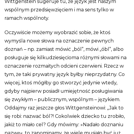
Wittgenstein sugeruje tu, że język jest naszym
wspólnym przedsięwzięciem i ma sens tylko w
ramach wspólnoty.
Oczywiście możemy wyobrazić sobie, że ktoś
wymyśla nowe słowa na oznaczenie pewnych
doznań – np. zamiast mówić „ból”, mówi „óbl”, albo
posługuje się kilkudziesięcioma różnymi słowami na
oznaczenie rozmaitych odcieni czerwieni. Rzecz w
tym, że taki prywatny język byłby nieprzydatny. Co
więcej, ktoś mógłby go stworzyć jedynie wtedy,
gdyby najpierw posiadł umiejętność posługiwania
się zwykłym – publicznym, wspólnym – językiem.
Oddajmy raz jeszcze głos Wittgensteinowi: „Jak to
się robi: nazwać ból?! Cokolwiek dziecko tu zrobiło,
jakiż to miało cel? Gdy mówimy: »Nadało doznaniu
nazwę«, to zapominamy, że wiele musiało być już