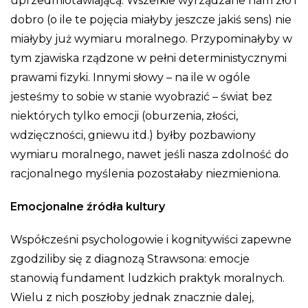
uprzedmiotawiającą. Wszelkie wyrządzane nam zło i
dobro (o ile te pojęcia miałyby jeszcze jakiś sens) nie
miałyby już wymiaru moralnego. Przypominałyby w
tym zjawiska rządzone w pełni deterministycznymi
prawami fizyki. Innymi słowy – na ile w ogóle
jesteśmy to sobie w stanie wyobrazić – świat bez
niektórych tylko emocji (oburzenia, złości,
wdzięczności, gniewu itd.) byłby pozbawiony
wymiaru moralnego, nawet jeśli nasza zdolność do
racjonalnego myślenia pozostałaby niezmieniona.
Emocjonalne źródła kultury
Współcześni psychologowie i kognitywiści zapewne
zgodziliby się z diagnozą Strawsona: emocje
stanowią fundament ludzkich praktyk moralnych.
Wielu z nich poszłoby jednak znacznie dalej,