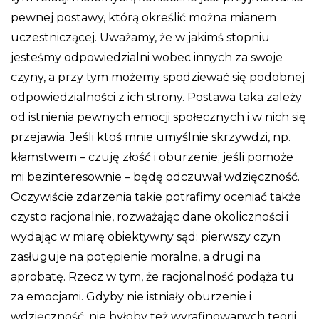
pewnej postawy, którą określić można mianem
uczestniczącej. Uważamy, że w jakimś stopniu
jesteśmy odpowiedzialni wobec innych za swoje
czyny, a przy tym możemy spodziewać się podobnej
odpowiedzialności z ich strony. Postawa taka zależy
od istnienia pewnych emocji społecznych i w nich się
przejawia. Jeśli ktoś mnie umyślnie skrzywdzi, np.
kłamstwem – czuję złość i oburzenie; jeśli pomoże
mi bezinteresownie – będę odczuwał wdzięczność.
Oczywiście zdarzenia takie potrafimy oceniać także
czysto racjonalnie, rozważając dane okoliczności i
wydając w miarę obiektywny sąd: pierwszy czyn
zasługuje na potępienie moralne, a drugi na
aprobatę. Rzecz w tym, że racjonalność podąża tu
za emocjami. Gdyby nie istniały oburzenie i
wdzięczność, nie byłoby też wyrafinowanych teorii