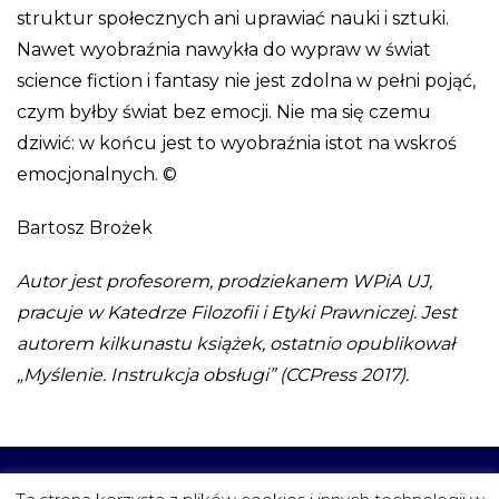
struktur społecznych ani uprawiać nauki i sztuki.
Nawet wyobraźnia nawykła do wypraw w świat
science fiction i fantasy nie jest zdolna w pełni pojąć,
czym byłby świat bez emocji. Nie ma się czemu
dziwić: w końcu jest to wyobraźnia istot na wskroś
emocjonalnych. ©
Bartosz Brożek
Autor jest profesorem, prodziekanem WPiA UJ,
pracuje w Katedrze Filozofii i Etyki Prawniczej. Jest
autorem kilkunastu książek, ostatnio opublikował
„Myślenie. Instrukcja obsługi” (CCPress 2017).
CZYTELNIA
FUNDACJA
PROJEKTY
KONTAKT