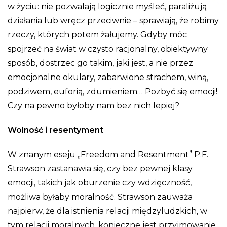
w życiu: nie pozwalają logicznie myśleć, paraliżują
działania lub wręcz przeciwnie – sprawiają, że robimy
rzeczy, których potem żałujemy. Gdyby móc
spojrzeć na świat w czysto racjonalny, obiektywny
sposób, dostrzec go takim, jaki jest, a nie przez
emocjonalne okulary, zabarwione strachem, winą,
podziwem, euforią, zdumieniem… Pozbyć się emocji!
Czy na pewno byłoby nam bez nich lepiej?
Wolność i resentyment
W znanym eseju „Freedom and Resentment” P.F.
Strawson zastanawia się, czy bez pewnej klasy
emocji, takich jak oburzenie czy wdzięczność,
możliwa byłaby moralność. Strawson zauważa
najpierw, że dla istnienia relacji międzyludzkich, w
tym relacji moralnych, konieczne jest przyjmowanie