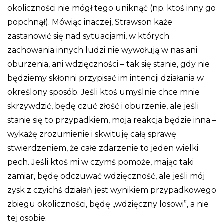
okoliczności nie mógł tego uniknąć (np. ktoś inny go
popchnął). Mówiąc inaczej, Strawson każe
zastanowić się nad sytuacjami, w których
zachowania innych ludzi nie wywołują w nas ani
oburzenia, ani wdzięczności – tak się stanie, gdy nie
będziemy skłonni przypisać im intencji działania w
określony sposób. Jeśli ktoś umyślnie chce mnie
skrzywdzić, będę czuć złość i oburzenie, ale jeśli
stanie się to przypadkiem, moja reakcja będzie inna –
wykażę zrozumienie i skwituję całą sprawę
stwierdzeniem, że całe zdarzenie to jeden wielki
pech. Jeśli ktoś mi w czymś pomoże, mając taki
zamiar, będę odczuwać wdzięczność, ale jeśli mój
zysk z czyichś działań jest wynikiem przypadkowego
zbiegu okoliczności, będę „wdzięczny losowi”, a nie
tej osobie.