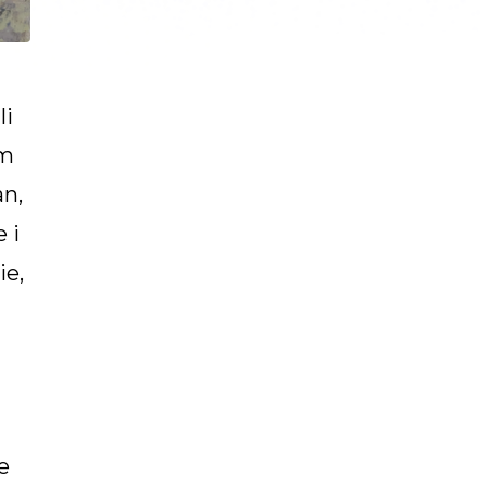
li
em
n,
 i
ie,
e