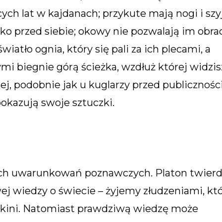
ęcych lat w kajdanach; przykute mają nogi i szy
ylko przed siebie; okowy nie pozwalają im obra
wiatło ognia, który się pali za ich plecami, a
i biegnie górą ścieżka, wzdłuż której widzis
, podobnie jak u kuglarzy przed publicznośc
pokazują swoje sztuczki.
zych uwarunkowań poznawczych. Platon twierdz
ej wiedzy o świecie – żyjemy złudzeniami, kt
askini. Natomiast prawdziwą wiedzę może