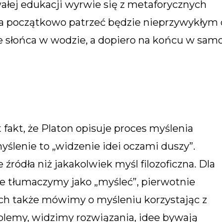
wałej edukacji wyrwie się z metaforycznych
taka początkowo patrzeć będzie nieprzywykłym
e słońca w wodzie, a dopiero na końcu w sam
t fakt, że Platon opisuje proces myślenia
yślenie to „widzenie idei oczami duszy”.
źródła niż jakakolwiek myśl filozoficzna. Dla
re tłumaczymy jako „myśleć”, pierwotnie
ach także mówimy o myśleniu korzystając z
lemy, widzimy rozwiązania, idee bywają