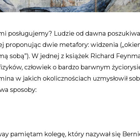
nimi posługujemy? Ludzie od dawna poszukiwa
iej proponując dwie metafory: widzenia („oki
mą sobą”). W jednej z książek Richard Feynma
 fizyków, człowiek o bardzo barwnym życiorysie
ina w jakich okolicznościach uzmysłowił sob
wa sposoby:
ay pamiętam kolegę, który nazywał się Berni