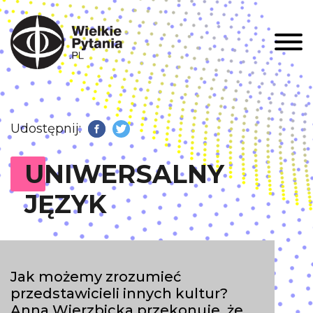
Men
Udostępnij:
Facebook
Twitter
UNIWERSALNY
JĘZYK
Jak możemy zrozumieć
przedstawicieli innych kultur?
Anna Wierzbicka przekonuje, że