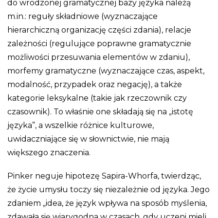
do wrodzonej gramatycznej bazy języka należą
m.in.: reguły składniowe (wyznaczające
hierarchiczną organizację części zdania), relacje
zależności (regulujące poprawne gramatycznie
możliwości przesuwania elementów w zdaniu),
morfemy gramatyczne (wyznaczające czas, aspekt,
modalność, przypadek oraz negację), a także
kategorie leksykalne (takie jak rzeczownik czy
czasownik). To właśnie one składają się na „istotę
języka”, a wszelkie różnice kulturowe,
uwidaczniające się w słownictwie, nie mają
większego znaczenia.
Pinker neguje hipotezę Sapira-Whorfa, twierdząc,
że życie umysłu toczy się niezależnie od języka. Jego
zdaniem „idea, że język wpływa na sposób myślenia,
zdawała się wiarygodna w czasach, gdy uczeni mieli