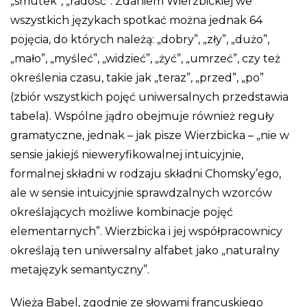
„smutek”, „radość”. Zdaniem Wierzbickiej we
wszystkich językach spotkać można jednak 64
pojęcia, do których należą: „dobry”, „zły”, „dużo”,
„mało”, „myśleć”, „widzieć”, „żyć”, „umrzeć”, czy też
określenia czasu, takie jak „teraz”, „przed”, „po”
(zbiór wszystkich pojęć uniwersalnych przedstawia
tabela). Wspólne jądro obejmuje również reguły
gramatyczne, jednak – jak pisze Wierzbicka – „nie w
sensie jakiejś nieweryfikowalnej intuicyjnie,
formalnej składni w rodzaju składni Chomsky’ego,
ale w sensie intuicyjnie sprawdzalnych wzorców
określających możliwe kombinacje pojęć
elementarnych”. Wierzbicka i jej współpracownicy
określają ten uniwersalny alfabet jako „naturalny
metajęzyk semantyczny”.
Wieża Babel, zgodnie ze słowami francuskiego