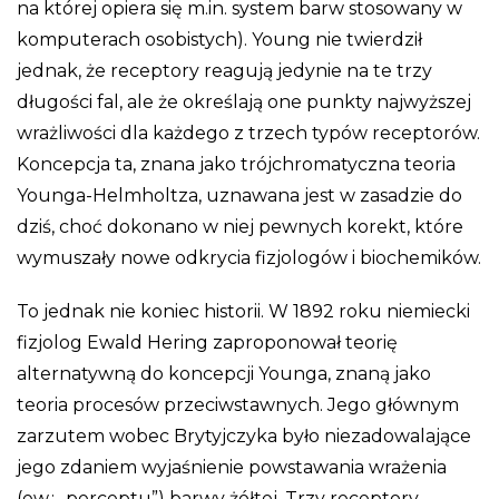
na której opiera się m.in. system barw stosowany w
komputerach osobistych). Young nie twierdził
jednak, że receptory reagują jedynie na te trzy
długości fal, ale że określają one punkty najwyższej
wrażliwości dla każdego z trzech typów receptorów.
Koncepcja ta, znana jako trójchromatyczna teoria
Younga-Helmholtza, uznawana jest w zasadzie do
dziś, choć dokonano w niej pewnych korekt, które
wymuszały nowe odkrycia fizjologów i biochemików.
To jednak nie koniec historii. W 1892 roku niemiecki
fizjolog Ewald Hering zaproponował teorię
alternatywną do koncepcji Younga, znaną jako
teoria procesów przeciwstawnych. Jego głównym
zarzutem wobec Brytyjczyka było niezadowalające
jego zdaniem wyjaśnienie powstawania wrażenia
(ew.: „perceptu”) barwy żółtej. Trzy receptory