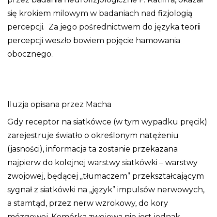
się krokiem milowym w badaniach nad fizjologią
percepcji. Za jego pośrednictwem do języka teorii
percepcji weszło bowiem pojęcie hamowania
obocznego.
Iluzja opisana przez Macha
Gdy receptor na siatkówce (w tym wypadku pręcik)
zarejestruje światło o określonym natężeniu
(jasności), informacja ta zostanie przekazana
najpierw do kolejnej warstwy siatkówki – warstwy
zwojowej, będącej „tłumaczem” przekształcającym
sygnał z siatkówki na „język” impulsów nerwowych,
a stamtąd, przez nerw wzrokowy, do kory
mózgowej. Komórka zwojowa nie jest jednak