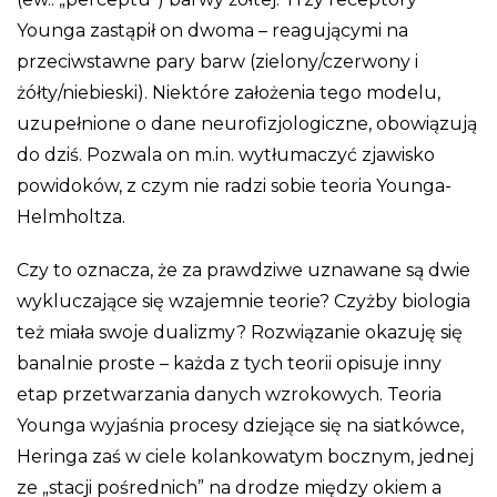
Younga zastąpił on dwoma – reagującymi na
przeciwstawne pary barw (zielony/czerwony i
żółty/niebieski). Niektóre założenia tego modelu,
uzupełnione o dane neurofizjologiczne, obowiązują
do dziś. Pozwala on m.in. wytłumaczyć zjawisko
powidoków, z czym nie radzi sobie teoria Younga-
Helmholtza.
Czy to oznacza, że za prawdziwe uznawane są dwie
wykluczające się wzajemnie teorie? Czyżby biologia
też miała swoje dualizmy? Rozwiązanie okazuję się
banalnie proste – każda z tych teorii opisuje inny
etap przetwarzania danych wzrokowych. Teoria
Younga wyjaśnia procesy dziejące się na siatkówce,
Heringa zaś w ciele kolankowatym bocznym, jednej
ze „stacji pośrednich” na drodze między okiem a