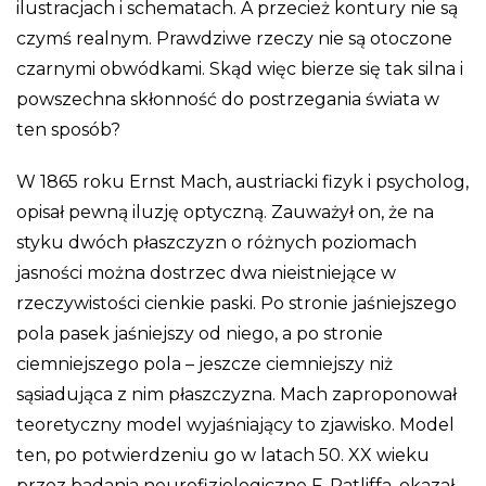
ilustracjach i schematach. A przecież kontury nie są
czymś realnym. Prawdziwe rzeczy nie są otoczone
czarnymi obwódkami. Skąd więc bierze się tak silna i
powszechna skłonność do postrzegania świata w
ten sposób?
W 1865 roku Ernst Mach, austriacki fizyk i psycholog,
opisał pewną iluzję optyczną. Zauważył on, że na
styku dwóch płaszczyzn o różnych poziomach
jasności można dostrzec dwa nieistniejące w
rzeczywistości cienkie paski. Po stronie jaśniejszego
pola pasek jaśniejszy od niego, a po stronie
ciemniejszego pola – jeszcze ciemniejszy niż
sąsiadująca z nim płaszczyzna. Mach zaproponował
teoretyczny model wyjaśniający to zjawisko. Model
ten, po potwierdzeniu go w latach 50. XX wieku
przez badania neurofizjologiczne F. Ratliffa, okazał