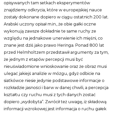
opisywanych tam setkach eksperymentów
znajdziemy odkrycia, które w europejskiej nauce
zostały dokonane dopiero w ciągu ostatnich 200 lat.
Arabski uczony opisał m.in., że obie gałki oczne
wykonują zawsze dokładnie te same ruchy ze
względu na jednakowe unerwienie ich mięśni, co
znane jest dziś jako prawo Heringa. Ponad 800 lat
przed Helmholtzem przedstawił argumenty za tym,
że jednym z etapów percepcji musi być
nieuświadomione wnioskowanie oraz że obraz musi
ulegać jakiejś analizie w mózgu, gdyż odbicie na
siatkówce niesie jedynie podstawowe informacje o
rozkładzie jasności i barw w danej chwili, a percepcja
kształtu czy ruchu musi z tych danych zostać
dopiero „wydobyta”. Zwrócił też uwagę, iż składową
informacji wzrokowej jest informacja o ruchu gałek