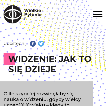
Men
Udostępnij:
Facebook
Twitter
WIDZENIE: JAK TO
SIĘ DZIEJE
O ile szybciej rozwinęłaby się
nauka o widzeniu, gdyby wielcy
uczeni XIX wieku – kiedy to