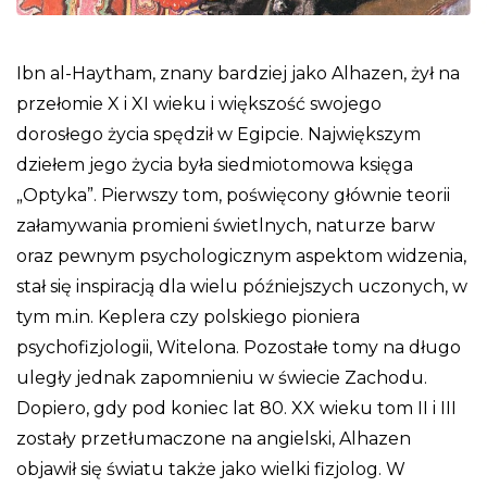
Ibn al-Haytham, znany bardziej jako Alhazen, żył na
przełomie X i XI wieku i większość swojego
dorosłego życia spędził w Egipcie. Największym
dziełem jego życia była siedmiotomowa księga
„Optyka”. Pierwszy tom, poświęcony głównie teorii
załamywania promieni świetlnych, naturze barw
oraz pewnym psychologicznym aspektom widzenia,
stał się inspiracją dla wielu późniejszych uczonych, w
tym m.in. Keplera czy polskiego pioniera
psychofizjologii, Witelona. Pozostałe tomy na długo
uległy jednak zapomnieniu w świecie Zachodu.
Dopiero, gdy pod koniec lat 80. XX wieku tom II i III
zostały przetłumaczone na angielski, Alhazen
objawił się światu także jako wielki fizjolog. W