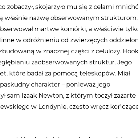
o zobaczył, skojarzyło mu się z celami mnich
taką właśnie nazwę obserwowanym strukturom.
obserwował martwe komórki, a właściwie tylk
linne w odróżnieniu od zwierzęcych oddzielo
zbudowaną w znacznej części z celulozy. Hoo
 zgłębianiu zaobserwowanych struktur. Jego
net, które badał za pomocą teleskopów. Miał
 paskudny charakter – ponieważ jego
 sam Izaak Newton, z którym toczył zażarte
lewskiego w Londynie, często wręcz kończąc