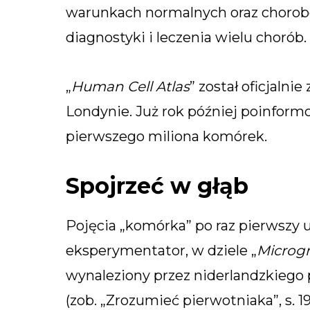
warunkach normalnych oraz chorobo
diagnostyki i leczenia wielu chorób.
„
Human Cell Atlas
” został oficjaln
Londynie. Już rok później poinform
pierwszego miliona komórek.
Spojrzeć w głąb
Pojęcia „komórka” po raz pierwszy u
eksperymentator, w dziele „
Microg
wynaleziony przez niderlandzkiego
(zob. „Zrozumieć pierwotniaka”, s. 1