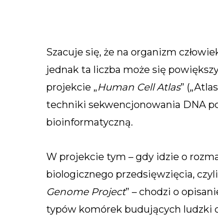
Szacuje się, że na organizm człowie
jednak ta liczba może się powiększ
projekcie „
Human Cell Atlas
” („Atl
techniki sekwencjonowania DNA po
bioinformatyczną.
W projekcie tym – gdy idzie o roz
biologicznego przedsięwzięcia, czy
Genome Project
” – chodzi o opisan
typów komórek budujących ludzki o