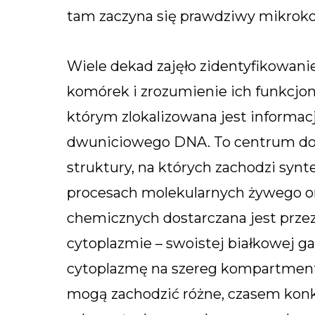
tam zaczyna się prawdziwy mikrok
Wiele dekad zajęło zidentyfikowa
komórek i zrozumienie ich funkcjo
którym zlokalizowana jest informac
dwuniciowego DNA. To centrum dow
struktury, na których zachodzi synt
procesach molekularnych żywego or
chemicznych dostarczana jest przez
cytoplazmie – swoistej białkowej g
cytoplazmę na szereg kompartmentó
mogą zachodzić różne, czasem konk