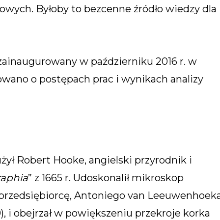
wych. Byłoby to bezcenne źródło wiedzy dla
ie zainaugurowany w październiku 2016 r. w
owano o postępach prac i wynikach analizy
żył Robert Hooke, angielski przyrodnik i
raphia
” z 1665 r. Udoskonalił mikroskop
 przedsiębiorcę, Antoniego van Leeuwenhoek
9), i obejrzał w powiększeniu przekroje korka