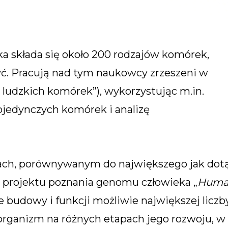
ka składa się około 200 rodzajów komórek,
yć. Pracują nad tym naukowcy zrzeszeni w
as ludzkich komórek”), wykorzystując m.in.
jedynczych komórek i analizę
mach, porównywanym do największego jak dot
li projektu poznania genomu człowieka „
Hum
ie budowy i funkcji możliwie największej liczb
rganizm na różnych etapach jego rozwoju, w