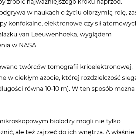
y zrobić najważniejszego kroku naprzód.
 odgrywa w naukach o życiu olbrzymią rolę, za
py konfokalne, elektronowe czy sił atomowyc
ynalazku van Leeuwenhoeka, wyglądem
enia w NASA.
wano twórców tomografii krioelektronowej,
 w ciekłym azocie, której rozdzielczość sięg
długości równa 10-10 m). W ten sposób można
ikroskopowym biolodzy mogli nie tylko
żnić, ale też zajrzeć do ich wnętrza. A właśnie