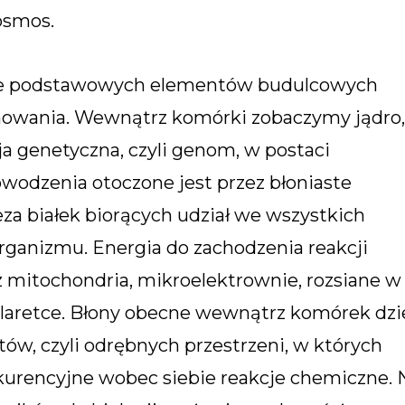
osmos.
nie podstawowych elementów budulcowych
nowania. Wewnątrz komórki zobaczymy jądro
ja genetyczna, czyli genom, w postaci
odzenia otoczone jest przez błoniaste
eza białek biorących udział we wszystkich
ganizmu. Energia do zachodzenia reakcji
 mitochondria, mikro­elektrownie, rozsiane w
alaretce. Błony obecne wewnątrz komórek dzi
w, czyli odrębnych przestrzeni, w których
urencyjne wobec siebie reakcje chemiczne. 