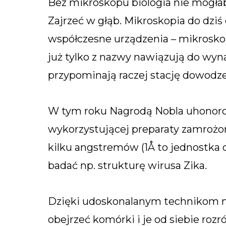
Bez mikroskopu biologia nie mogłab
Zajrzeć w głąb. Mikroskopia do dziś
współczesne urządzenia – mikrosko
już tylko z nazwy nawiązują do w
przypominają raczej stację dowodz
W tym roku Nagrodą Nobla uhonoro
wykorzystującej preparaty zamrożone
kilku angstremów (1Å to jednostka 
badać np. strukturę wirusa Zika.
Dzięki udoskonalanym technikom m
obejrzeć komórki i je od siebie rozró