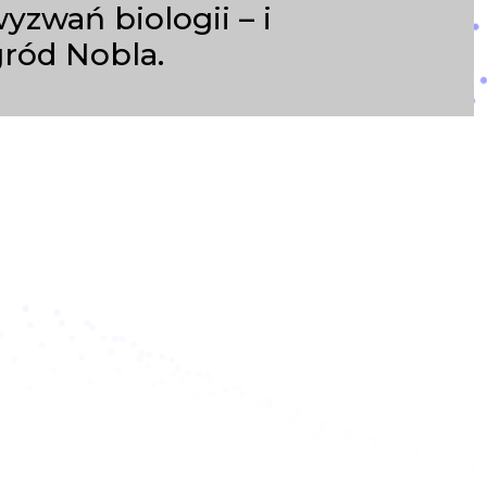
zwań biologii – i
ród Nobla.