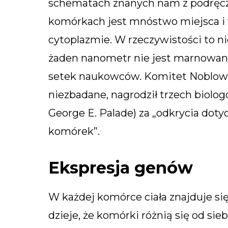
schematach znanych nam z podręcz
komórkach jest mnóstwo miejsca i
cytoplazmie. W rzeczywistości to 
żaden nanometr nie jest marnowany.
setek naukowców. Komitet Noblowski
niezbadane, nagrodził trzech biologó
George E. Palade) za „odkrycia dotyc
komórek”.
Ekspresja genów
W każdej komórce ciała znajduje się
dzieje, że komórki różnią się od si