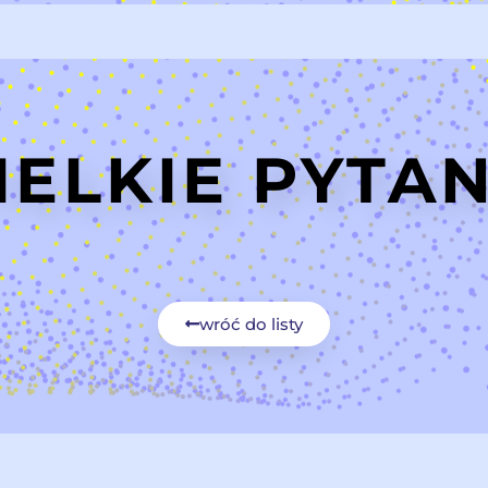
IELKIE PYTAN
wróć do listy