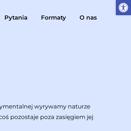
Ot
Pytania
Formaty
O nas
erymentalnej wyrywamy naturze
coś pozostaje poza zasięgiem jej