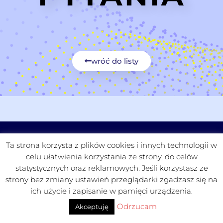
wróć do listy
CZYTELNIA
FUNDACJA
PROJEKTY
KONTAKT
Ta strona korzysta z plików cookies i innych technologii w
celu ułatwienia korzystania ze strony, do celów
statystycznych oraz reklamowych. Jeśli korzystasz ze
strony bez zmiany ustawień przeglądarki zgadzasz się na
ich użycie i zapisanie w pamięci urządzenia.
ReasonApps
Odrzucam
Akceptuję
PROJEKT I WDROŻENIE: