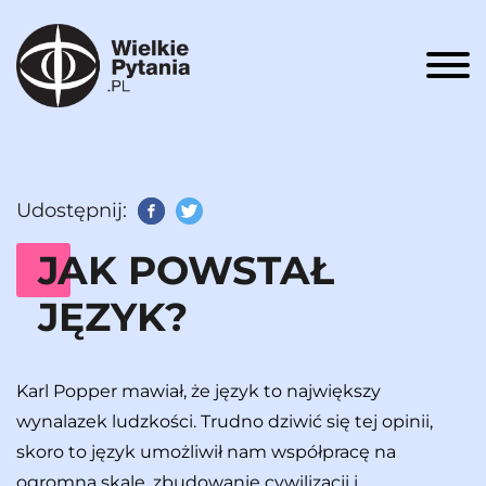
Men
Udostępnij:
Facebook
Twitter
JAK POWSTAŁ
JĘZYK?
Karl Popper mawiał, że język to największy
wynalazek ludzkości. Trudno dziwić się tej opinii,
skoro to język umożliwił nam współpracę na
ogromną skalę, zbudowanie cywilizacji i