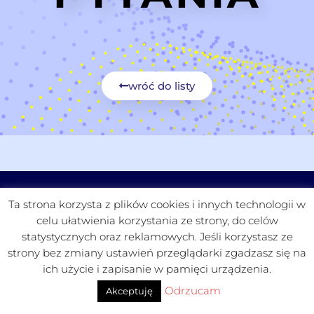
wróć do listy
CZYTELNIA
FUNDACJA
PROJEKTY
KONTAKT
Ta strona korzysta z plików cookies i innych technologii w
celu ułatwienia korzystania ze strony, do celów
statystycznych oraz reklamowych. Jeśli korzystasz ze
strony bez zmiany ustawień przeglądarki zgadzasz się na
ich użycie i zapisanie w pamięci urządzenia.
ReasonApps
Odrzucam
Akceptuję
PROJEKT I WDROŻENIE: