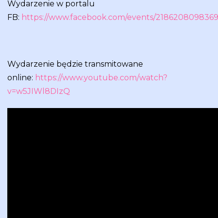
Wydarzenie w portalu
FB:
https://www.facebook.com/events/218620809836
Wydarzenie będzie transmitowane
online:
https://www.youtube.com/watch?
v=w5JIWl8DIzQ