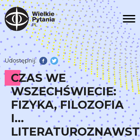
Men
Udostępnij:
Facebook
Twitter
CZAS WE
WSZECHŚWIECIE:
FIZYKA, FILOZOFIA
I…
LITERATUROZNAWS