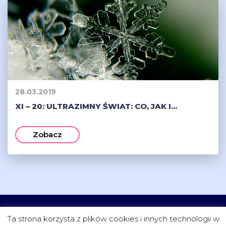
28.03.2019
XI – 20: ULTRAZIMNY ŚWIAT: CO, JAK I...
Zobacz
CZYTELNIA
FUNDACJA
PROJEKTY
KONTAKT
Ta strona korzysta z plików cookies i innych technologii w