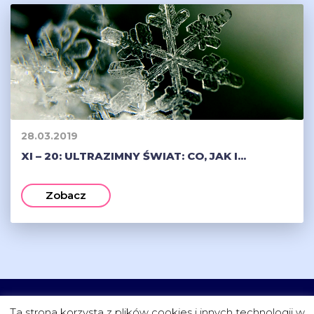
28.03.2019
XI – 20: ULTRAZIMNY ŚWIAT: CO, JAK I...
Zobacz
CZYTELNIA
FUNDACJA
PROJEKTY
KONTAKT
Ta strona korzysta z plików cookies i innych technologii w