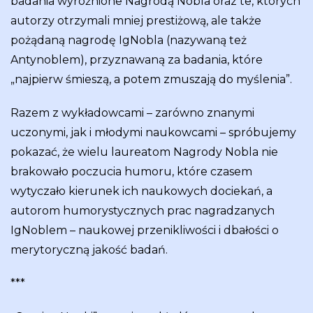
badania wyróżnione Nagrodą Nobla oraz te, których
autorzy otrzymali mniej prestiżową, ale także
pożądaną nagrodę IgNobla (nazywaną też
Antynoblem), przyznawaną za badania, które
„najpierw śmieszą, a potem zmuszają do myślenia”.
Razem z wykładowcami – zarówno znanymi
uczonymi, jak i młodymi naukowcami – spróbujemy
pokazać, że wielu laureatom Nagrody Nobla nie
brakowało poczucia humoru, które czasem
wytyczało kierunek ich naukowych dociekań, a
autorom humorystycznych prac nagradzanych
IgNoblem – naukowej przenikliwości i dbałości o
merytoryczną jakość badań.
***