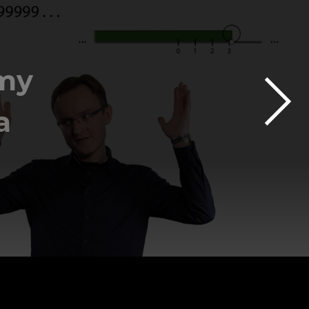
jmy
a